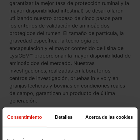
garantizar la mejor tasa de protección ruminal y la
mayor disponibilidad intestinal) se desarrollaron
utilizando nuestro proceso de cinco pasos para
los criterios de validación de aminoácidos
protegidos del rumen. El tamaño de partícula, la
gravedad específica, la tecnología de
encapsulación y el mayor contenido de lisina de
LysiGEM™ proporcionan la mayor disponibilidad de
aminoácidos del mercado. Nuestras
investigaciones, realizadas en laboratorios,
centros de investigación, pruebas in vivo y en
granjas lecheras y bovinas en condiciones reales
de campo, garantizan un producto de última
generación.
Consentimiento
Detalles
Acerca de las cookies
Referencias: