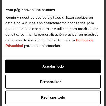
organización.
Esta página web usa cookies
Kemin y nuestros socios digitales utilizan cookies en
Valores
este sitio. Algunas son estrictamente necesarias para
TEAMWORK
entre regiones, funciones y unidades
que el sitio funcione y otras se utilizan para medir el uso
de negocio
del sitio, permitir la personalización o asistir en nuestros
esfuerzos de marketing. Consulta nuestra
Política de
INTEGRITY
con nuestros compañeros, nuestros
Privacidad
para más información.
clientes, nuestros proveedores y nosotros mismos
PASSION
transformar el mundo de forma
sostenible
Aceptar todo
SERVENT LEADERSHIP
como base de todas
nuestras decisiones
Personalizar
SAFETY
en el centro de todo lo que hacemos y
creamos
Rechazar todo