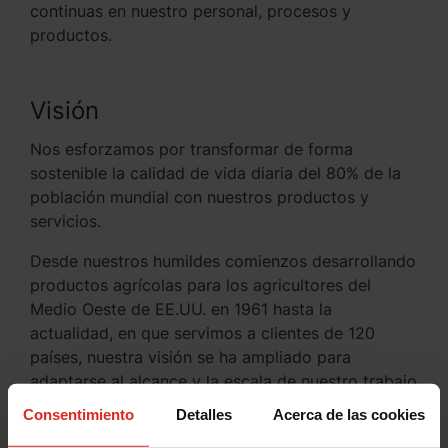
continuas en nuestro personal, procesos y
productos.
Visión
Nos esforzamos por transformar de forma
sostenible la calidad de vida diaria del 80% de la
población mundial con nuestros productos y
servicios.
Desde nuestros humildes comienzos desarrollando
productos agrícolas para los agricultores del
Medio Oeste de EE.UU. en 1961 hasta la
actualidad, en que servimos a clientes de 120
países, nuestra visión se ha ampliado para
adaptarse al alcance y la escala de nuestro trabajo
global. Hoy, nuestra visión y misión reflejan el
Consentimiento
Detalles
Acerca de las cookies
enfoque audaz e innovador que define a nuestra