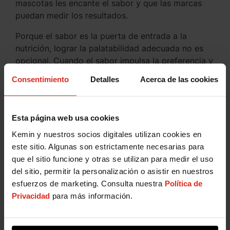
mascotas les encante el sabor y que las marcas
puedan medir los resultados.
Porque el sabor es la puerta de entrada a la
nutrición, lograr la palatabilidad adecuada no es
opcional. Cuando el sabor impulsa la preferencia y
la lealtad, la colaboración es lo que impulsa el
Consentimiento
Detalles
Acerca de las cookies
desempeño.
Encuentre un
Potenciador de Palatabilidad
para
alimentos para mascotas
Esta página web usa cookies
Kemin y nuestros socios digitales utilizan cookies en
este sitio. Algunas son estrictamente necesarias para
que el sitio funcione y otras se utilizan para medir el uso
del sitio, permitir la personalización o asistir en nuestros
esfuerzos de marketing. Consulta nuestra
Política de
Privacidad
para más información.