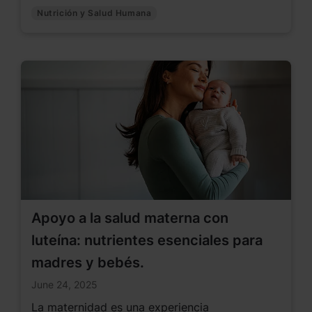
los hábitos alimentarios y una dependencia
Nutrición y Salud Humana
cada vez mayor de las actividades frente a las
pantallas. Si bien la nutrición básica sigue
siendo importante, estas necesidades en
constante evolución exigen un enfoque más
integral del bienestar, especialmente cuando
se trata de reforzar las defensas inmunitarias
naturales del organismo.
Apoyo a la salud materna con
luteína: nutrientes esenciales para
madres y bebés.
June 24, 2025
La maternidad es una experiencia