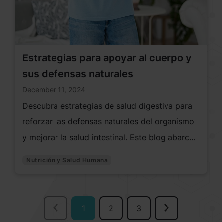
mercado.
Estrategias para apoyar al cuerpo y
sus defensas naturales
December 11, 2024
Descubra estrategias de salud digestiva para
reforzar las defensas naturales del organismo
y mejorar la salud intestinal. Este blog abarca
la dieta, los cambios en el estilo de vida y los
Nutrición y Salud Humana
suplementos. Aprenda a desarrollar en
Norteamérica suplementos para la salud
intestinal y digestiva que promuevan la salud
1
2
3
4
5
digestiva de por vida.