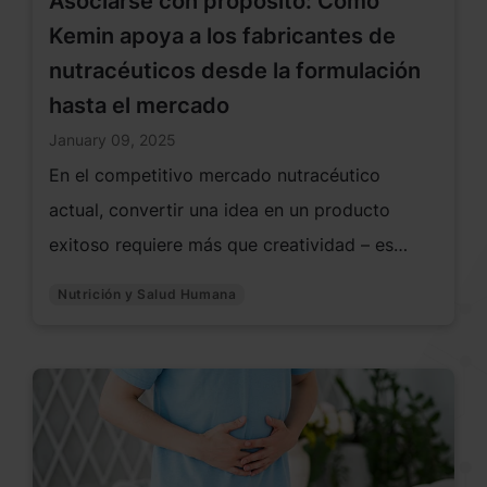
Asociarse con propósito: Cómo
Kemin apoya a los fabricantes de
nutracéuticos desde la formulación
hasta el mercado
January 09, 2025
En el competitivo mercado nutracéutico
actual, convertir una idea en un producto
exitoso requiere más que creatividad – es
necesario contar con curiosidad, ciencia,
Nutrición y Salud Humana
estrategia y un apoyo constante. En Kemin
Human Nutrition & Health, nos enorgullece ser
un socio de confianza para los fabricantes de
nutracéuticos, guiándoles en cada paso del
proceso, desde la formulación hasta el