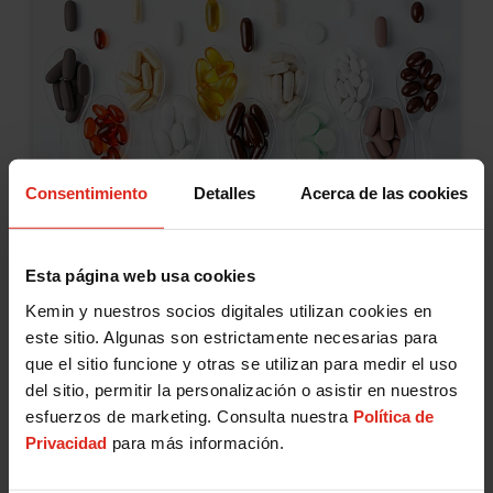
cognitivo, la concentración y el bienestar
emocional.
Principales conclusiones de
Consentimiento
Detalles
Acerca de las cookies
Vitafoods Europe 2025
July 09, 2025
Esta página web usa cookies
Vitafoods Europe 2025 superó las
Kemin y nuestros socios digitales utilizan cookies en
expectativas en su nueva ciudad anfitriona,
este sitio. Algunas son estrictamente necesarias para
que el sitio funcione y otras se utilizan para medir el uso
Barcelona. Con una superficie de 75 000 m² y
del sitio, permitir la personalización o asistir en nuestros
la participación de más de 23 000
esfuerzos de marketing. Consulta nuestra
Política de
Nutrición y Salud Humana
profesionales de 120 países, Vitafoods se
Privacidad
para más información.
consolidó como un espacio ideal para