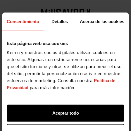
Consentimiento
Detalles
Acerca de las cookies
MillSAVOR™
líquido está formulado para mejorar la
eficiencia en las plantas de alimento, también
contiene ingredientes para aumentar el índice de
Esta página web usa cookies
durabilidad del pellet, medida por un índice de
Kemin y nuestros socios digitales utilizan cookies en
durabilidad del pellet (PDI).
este sitio. Algunas son estrictamente necesarias para
que el sitio funcione y otras se utilizan para medir el uso
Más información
del sitio, permitir la personalización o asistir en nuestros
esfuerzos de marketing. Consulta nuestra
Política de
Privacidad
para más información.
El antioxidante
RENDOX®
Liquido esta formulado
Aceptar todo
específicamente para el tratamiento de grasas y
aceites de uso común, prolongar la vida útil y