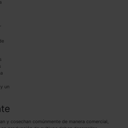
a
”
de
s
s
ha
 y un
nte
tivan y cosechan comúnmente de manera comercial,