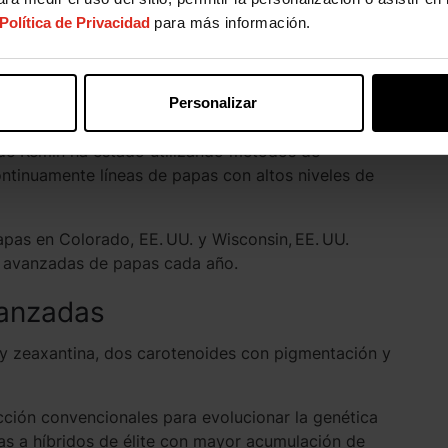
das
Política de Privacidad
para más información.
e proteínas II (PI2), una molécula que puede
mover sentimientos de saciedad en los seres
Personalizar
 de Kemin ha estado utilizando métodos de
ntinuamente líneas de papas con altos niveles de
pas en Colorado, EE. UU. y Wisconsin, EE. UU.
as avanzadas de papas cada año.
vanzadas
a y zeaxantina, dos carotenoides con pigmentación y
ción convencionales para evolucionar la genética
tas a híbridos de élite con mayor acumulación de