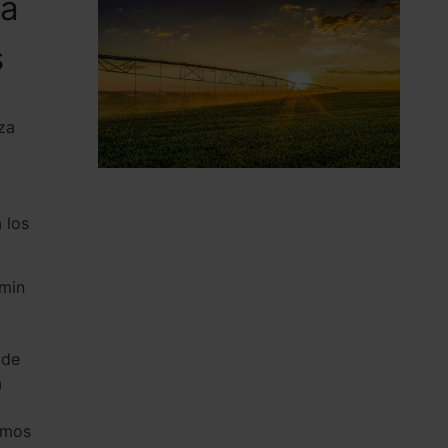
ra
s
za
 los
emin
 de
a
l
amos