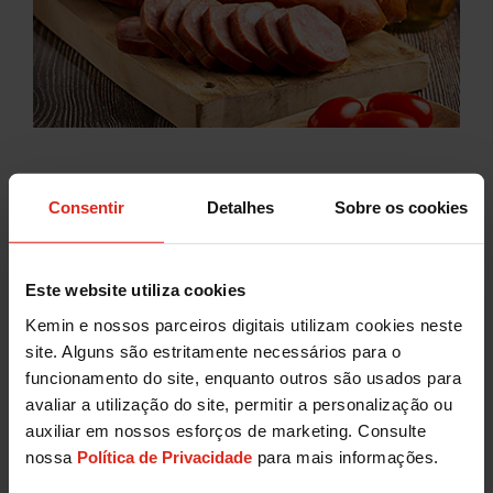
Carnes
Consentir
Detalhes
Sobre os cookies
Aumente a durabilidade de produtos cárneos
preservando sua qualidade e segurança com
soluções naturais ou sintéticas.
Este website utiliza cookies
Kemin e nossos parceiros digitais utilizam cookies neste
Carnes
site. Alguns são estritamente necessários para o
funcionamento do site, enquanto outros são usados para
avaliar a utilização do site, permitir a personalização ou
auxiliar em nossos esforços de marketing. Consulte
nossa
Política de Privacidade
para mais informações.