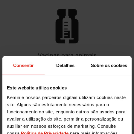
Vacinas para animais
A Kemin Biologics colabora com veterinários e
Consentir
Detalhes
Sobre os cookies
profissionais de saúde animal para fornecer
soluções personalizadas de vacinação e atender à
demanda global por proteínas animais seguras.
Este website utiliza cookies
Kemin e nossos parceiros digitais utilizam cookies neste
site. Alguns são estritamente necessários para o
funcionamento do site, enquanto outros são usados para
avaliar a utilização do site, permitir a personalização ou
auxiliar em nossos esforços de marketing. Consulte
nossa
Política de Privacidade
para mais informações.