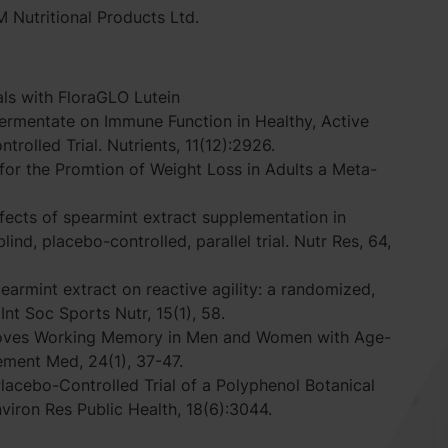
Nutritional Products Ltd.
ls with FloraGLO Lutein
 Fermentate on Immune Function in Healthy, Active
rolled Trial. Nutrients, 11(12):2926.
or the Promtion of Weight Loss in Adults a Meta-
ffects of spearmint extract supplementation in
d, placebo-controlled, parallel trial. Nutr Res, 64,
pearmint extract on reactive agility: a randomized,
 Int Soc Sports Nutr, 15(1), 58.
Improves Working Memory in Men and Women with Age-
ment Med, 24(1), 37-47.
lacebo-Controlled Trial of a Polyphenol Botanical
viron Res Public Health, 18(6):3044.