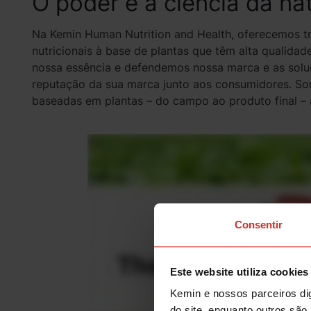
O poder e a ciência da na
Na Kemin Human Nutrition and Health, oferecemos t
nutricionais à base de plantas que têm alta qualidad
nossa essência e defendemos nossa marca e as solu
reputação da sua marca junto aos consumidores. S
baseadas em plantas – do campo ao produto final – a
Consentir
Este website utiliza cookies
Kemin e nossos parceiros dig
do site, enquanto outros são 