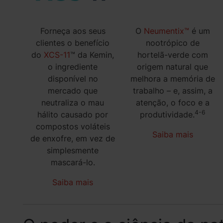
Forneça aos seus
O
Neumentix™
é um
clientes o benefício
nootrópico de
do
XCS-11
™ da Kemin,
hortelã-verde com
o ingrediente
origem natural que
disponível no
melhora a memória de
mercado que
trabalho – e, assim, a
neutraliza o mau
atenção, o foco e a
4-6
hálito causado por
produtividade.
compostos voláteis
Saiba mais
de enxofre, em vez de
simplesmente
mascará-lo.
Saiba mais