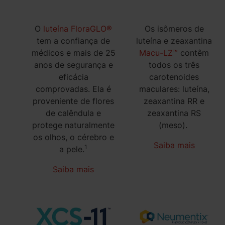
O
luteína FloraGLO®
Os isômeros de
tem a confiança de
luteína e zeaxantina
médicos e mais de 25
Macu-LZ™
contêm
anos de segurança e
todos os três
eficácia
carotenoides
comprovadas. Ela é
maculares: luteína,
proveniente de flores
zeaxantina RR e
de calêndula e
zeaxantina RS
protege naturalmente
(meso).
os olhos, o cérebro e
Saiba mais
1
a pele.
Saiba mais