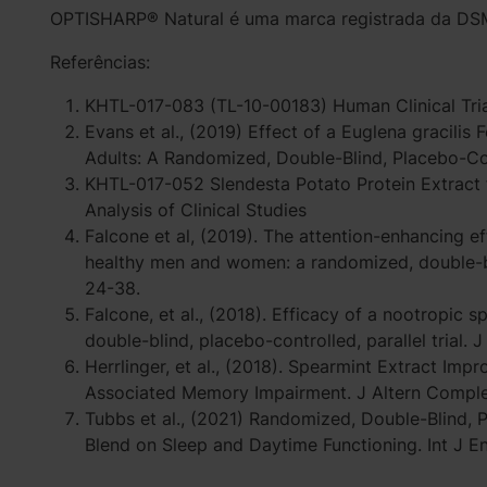
OPTISHARP® Natural é uma marca registrada da DSM 
Referências:
KHTL-017-083 (TL-10-00183) Human Clinical Tria
Evans et al., (2019) Effect of a Euglena gracilis
Adults: A Randomized, Double-Blind, Placebo-Cont
KHTL-017-052 Slendesta Potato Protein Extract f
Analysis of Clinical Studies
Falcone et al, (2019). The attention-enhancing e
healthy men and women: a randomized, double-blin
24-38.
Falcone, et al., (2018). Efficacy of a nootropic s
double-blind, placebo-controlled, parallel trial. J
Herrlinger, et al., (2018). Spearmint Extract 
Associated Memory Impairment. J Altern Comple
Tubbs et al., (2021) Randomized, Double-Blind, P
Blend on Sleep and Daytime Functioning. Int J En