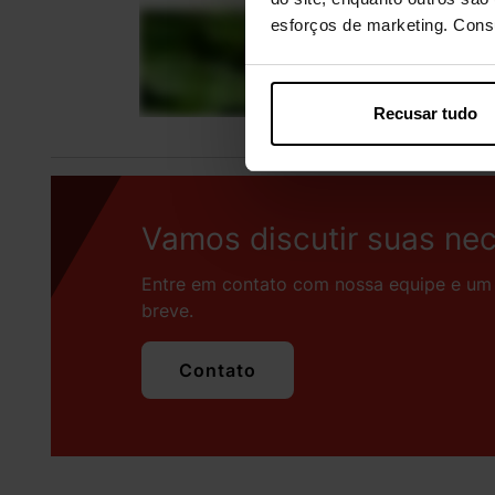
esforços de marketing. Con
Recusar tudo
Vamos discutir suas ne
Entre em contato com nossa equipe e um 
breve.
Contato