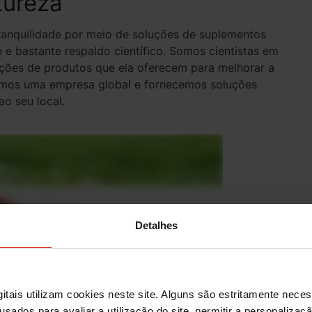
tureza
ranquilidade por meio de soluções de suplementos
e e bastante respaldo científico. Somos cientistas em
ções de produtos que ela oferecem para melhorar a
omos uma empresa global e fornecemos soluções
o seu local.
Detalhes
itais utilizam cookies neste site. Alguns são estritamente nece
usados para avaliar a utilização do site, permitir a personaliza