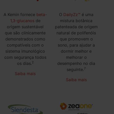
A Kemin fornece
beta-
O
DailyZz™
é uma
1,3-glucanos
de
mistura botânica
origem sustentável
patenteada de origem
que são clinicamente
natural de polifenóis
demonstrados como
que promovem o
compatíveis com o
sono, para ajudar a
sistema imunológico
dormir melhor e
com segurança todos
melhorar o
2
os dias.
desempenho no dia
7
seguinte.
Saiba mais
Saiba mais