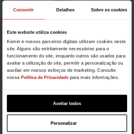
Consentir
Detalhes
Sobre os cookies
Este website utiliza cookies
Kemin e nossos parceiros digitais utilizam cookies neste
site. Alguns são estritamente necessários para o
funcionamento do site, enquanto outros são usados para
Habitat for Humanity
avaliar a utilização do site, permitir a personalização ou
auxiliar em nossos esforços de marketing. Consulte
nossa
Política de Privacidade
para mais informações.
Há mais de 20 anos, os funcionários da
Habitat for
Kemin apoiam a missão da
Humanity
de fornecer moradias seguras e
acessíveis em todo o mundo. Desde a
Aceitar todos
construção de casas em Des Moines até a
liderança de esforços de ajuda humanitária
Personalizar
no Nepal e no Brasil, as nossas equipes