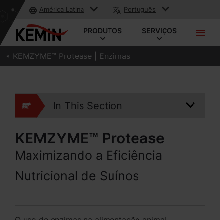
América Latina
Português
PRODUTOS
SERVIÇOS
KEMZYME™ Protease | Enzimas
In This Section
KEMZYME™ Protease
Maximizando a Eficiência
Nutricional de Suínos
O uso de enzimas na alimentação animal