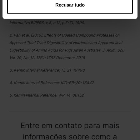
Referências:
Recusar tudo
1. ZARDO, A. O.; LIMA, G. J. M. M. de Alimentos para suínos. Boletim
Informativo BIPERS, v.8, n.12, p.7-71, 1999.
2. Pan et al. (2016), Effects of Coated Compound Proteases on
Apparent Total Tract Digestibility of Nutrients and Apparent Ileal
Digestibility of Amino Acids for Pigs Asian Australas. J. Anim. Sci.
Vol. 29, No. 12: 1761-1767 December 2016
3. Kemin Internal Reference: TL-21-19498
4. Kemin Internal Reference: KID-BR-20-18447
5. Kemin Internal Refernce: WP-14-00152
Entre em contato para mais
informações sobre como a