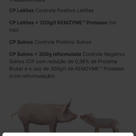
CP Leitões
Controle Positivo Leitões
CP Leitões + 200g/t KEMZYME™ Protease
(on
top)
CP Suínos
Controle Positivo Suínos
CP Suínos + 300g reformulada
Controle Negativo
Suínos (CP com redução de 0,36% de Proteína
Bruta) e o uso de 300g/t de KEMZYME™ Protease
(com reformulação)