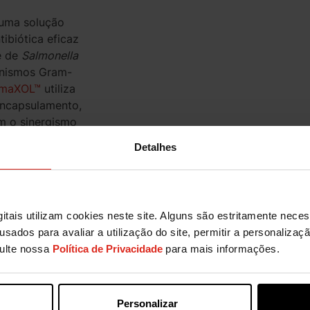
uma solução
tibiótica eficaz
e de
Salmonella
anismos Gram-
rmaXOL™
utiliza
encapsulamento,
m o sinergismo
entes principais
Detalhes
ciais e ácidos
ra incapacitar
am-negativas
nicas.
itais utilizam cookies neste site. Alguns são estritamente nece
 Mais
usados para avaliar a utilização do site, permitir a personaliza
sulte nossa
Política de Privacidade
para mais informações.
Personalizar