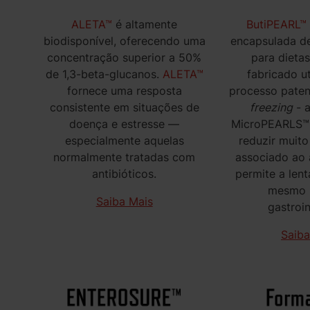
ALETA™
é altamente
ButiPEARL™
biodisponível, oferecendo uma
encapsulada de
concentração superior a 50%
para dietas
de 1,3-beta-glucanos.
ALETA™
fabricado u
fornece uma resposta
processo pate
consistente em situações de
freezing
- a
doença e estresse —
MicroPEARLS™ 
especialmente aquelas
reduzir muito
normalmente tratadas com
associado ao á
antibióticos.
permite a lent
mesmo n
Saiba Mais
gastroin
Saiba