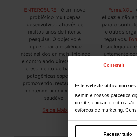
ENTEROSURE™
é um novo
FormaXOL™
probiótico multicepas
eficaz e não an
desenvolvido através de
para o control
muitos anos de intensa
e outros org
pesquisa. O objetivo é
negativos.
Fo
impulsionar a resiliência
tecnologia de 
intestinal dos animais, inibindo
juntamente co
e controlando diretamente o
de dois ingredi
Consentir
crescimento de bactérias
– óleos essen
patogênicas específicas
orgânicos – pa
promovendo, restaurando e
bactérias Gr
Este website utiliza cookies
mantendo um microbioma
patogê
Kemin e nossos parceiros dig
saudável.
Saiba
do site, enquanto outros são 
Saiba Mais
esforços de marketing. Con
Recusar tudo