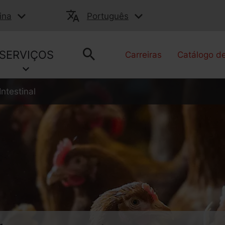
ina
Português
SERVIÇOS
Carreiras
Catálogo d
ntestinal