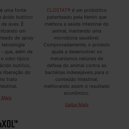
é uma fonte
CLOSTAT®
é um probiótico
 ácido butírico
patenteado pela Kemin que
 de aves. É
melhora a saúde intestinal do
tilizando um
animal, mantendo uma
nteado de
spray
microbiota saudável.
 tecnologia
Comprovadamente, o produto
- que, além de
ajuda a desenvolver os
 o odor típico
mecanismos naturais de
cido butírico,
defesa do animal contra as
a liberação do
bactérias indesejáveis para o
o trato
conteúdo intestinal,
testinal.
melhorando assim o resultado
econômico.
 Mais
Saiba Mais