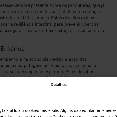
ressão sempre presente sobre os produtores, que já
ho decorrente da tendência global para a redução
usto das matérias-primas. Estes desafios exigem
nar a resiliência intestinal para prevenir doenças
 assegurar a saúde, o bem-estar, o crescimento e o
Entérica
esempenho e na economia devido à ação dos
riais e não patogênicos. Além disso, existe uma
is e o seu desempenho esperado. Estes desafios
der às necessidades não satisfeitas dos produtores
Detalhes
itais utilizam cookies neste site. Alguns são estritamente nece
usados para avaliar a utilização do site, permitir a personaliza