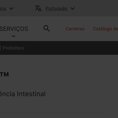
ina
Português
SERVIÇOS
Carreiras
Catálogo d
Probiótico
™
ência Intestinal