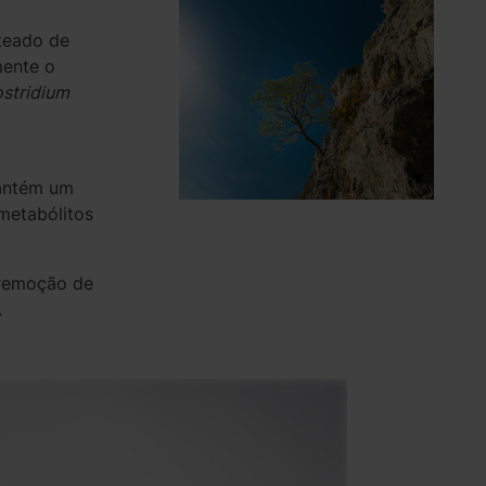
teado de
mente o
ostridium
mantém um
metabólitos
remoção de
.