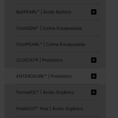
ButiPEARL™ | Ácido Butírico
CholiGEM™ | Colina Encapsulada
CholiPEARL™ | Colina Encapsulada
CLOSTAT® | Probiótico
ENTEROSURE™ | Probiótico
FormaXOL™ | Ácido Orgânico
FreshCUT™ Plus | Ácido Orgânico