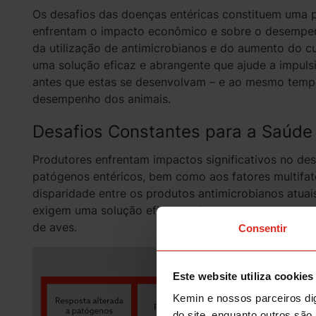
Os desafios das doenças entéricas constituem uma p
enfrentam o impacto econômico e sobre o desempen
da utilização de antimicrobianos e do aumento do c
uma solução eficaz e abrangente que ajude a impulsio
antes que estas se desenvolvam – e ao mesmo tempo
desempenho dos animais.
Desafios Constantes para a Saúde 
Produtores enfrentam impactos significativos no d
patógenos entéricos, bem como aos fatores multifato
disparidade entre os produtos antimicrobianos atua
exigem uma solução eficaz e abrangente para respon
de aves.
Consentir
Este website utiliza cookies
Kemin e nossos parceiros dig
do site, enquanto outros são 