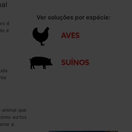
nal
Ver soluções por espécie:
ivo é
ndo e
juda
nte
 animal que
 como surtos
horar a