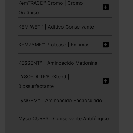
KemTRACE™ Cromo | Cromo
Orgânico
KEM WET™ | Aditivo Conservante
KEMZYME™ Protease | Enzimas
KESSENT™ | Aminoacido Metionina
LYSOFORTE® eXtend |
Biossurfactante
LysiGEM™ | Aminoácido Encapsulado
Myco CURB® | Conservante Antifúngico