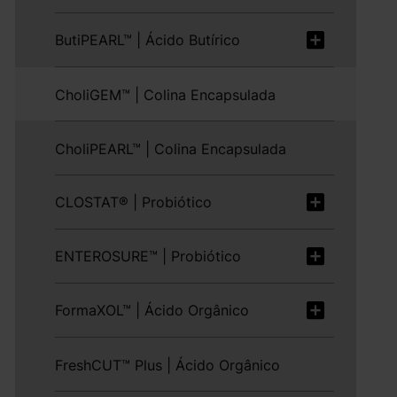
ButiPEARL™ | Ácido Butírico
CholiGEM™ | Colina Encapsulada
CholiPEARL™ | Colina Encapsulada
CLOSTAT® | Probiótico
ENTEROSURE™ | Probiótico
FormaXOL™ | Ácido Orgânico
FreshCUT™ Plus | Ácido Orgânico