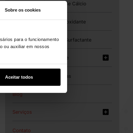
NutriCAB™ | Cloreto de Cálcio
Sobre os cookies
PARADIGMOX® | Antioxidante
ssários para o funcionamento
Sal CURB® | Aditivo Surfactante
ção ou auxiliar em nossos
TOXFIN™ | Adsorvente
XYGEST™ HT | Enzimas
Aceitar todos
Blog
Serviços
Contato