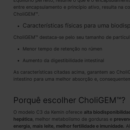
Equilíbrio perfeito, resume o que é o encapsulament
entre encapsulamento e princípio ativo, resulta na 
CholiGEM™.
Características físicas para uma biodi
CholiGEM™ destaca-se pelo seu tamanho de partícula i
Menor tempo de retenção no rúmen
Aumento da digestibilidade intestinal
As características citadas acima, garantem ao Choli
intestino para uma melhor absorção e, consequentem
Porquê escolher CholiGEM™?
O modelo C3 da Kemin oferece
alta biodisponibilida
hepática
, melhor metabolismo de gorduras e
preven
energia, mais leite, melhor fertilidade e imunidade.
Al