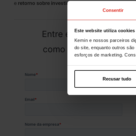
e
retorno sobre investimento superior a 2:1
, é a sol
Consentir
Este website utiliza cookies
Entre em contato para 
Kemin e nossos parceiros dig
como
CholiGEM™ pode 
do site, enquanto outros são 
esforços de marketing. Con
Recusar tudo