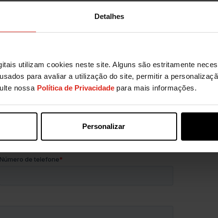
ução ideal para eficiência e resultados.
Detalhes
mais informações sobre
itais utilizam cookies neste site. Alguns são estritamente nece
ajudar no seu negócio!
usados para avaliar a utilização do site, permitir a personaliza
sulte nossa
Política de Privacidade
para mais informações.
Personalizar