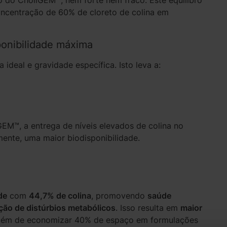
o do CholiGEM™, nem forte nem fraco. Este equilíbro
concentração de 60% de cloreto de colina em
sponibilidade máxima
deal e gravidade específica. Isto leva a:
GEM™, a entrega de níveis elevados de colina no
ente, uma maior biodisponibilidade.
de
com
44,7% de colina
, promovendo
saúde
ção de distúrbios metabólicos
. Isso resulta em
maior
ém de economizar 40% de espaço em formulações