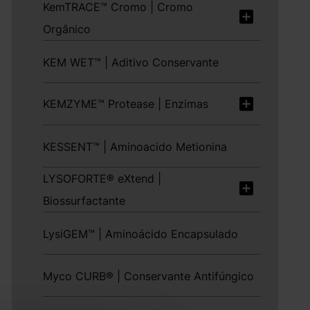
KemTRACE™ Cromo | Cromo
Orgânico
KEM WET™ | Aditivo Conservante
KEMZYME™ Protease | Enzimas
KESSENT™ | Aminoacido Metionina
LYSOFORTE® eXtend |
Biossurfactante
LysiGEM™ | Aminoácido Encapsulado
Myco CURB® | Conservante Antifúngico