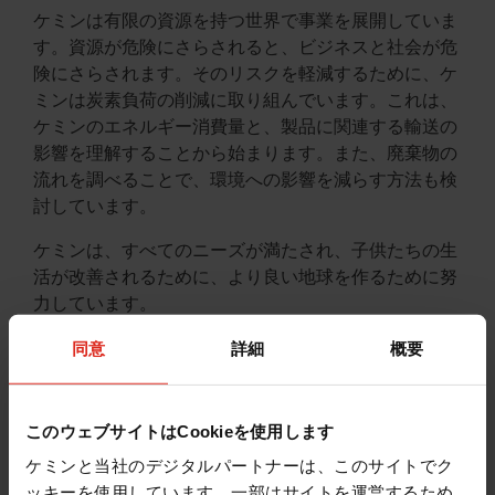
ケミンは有限の資源を持つ世界で事業を展開していま
す。資源が危険にさらされると、ビジネスと社会が危
険にさらされます。そのリスクを軽減するために、ケ
ミンは炭素負荷の削減に取り組んでいます。これは、
ケミンのエネルギー消費量と、製品に関連する輸送の
影響を理解することから始まります。また、廃棄物の
流れを調べることで、環境への影響を減らす方法も検
討しています。
ケミンは、すべてのニーズが満たされ、子供たちの生
活が改善されるために、より良い地球を作るために努
力しています。
同意
詳細
概要
このウェブサイトはCookieを使用します
ケミンと当社のデジタルパートナーは、このサイトでク
ッキーを使用しています。一部はサイトを運営するため