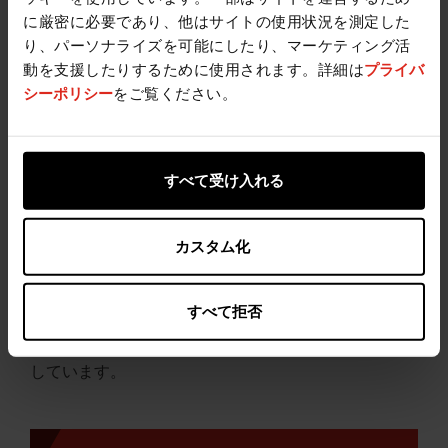
に厳密に必要であり、他はサイトの使用状況を測定した
り、パーソナライズを可能にしたり、マーケティング活
動を支援したりするために使用されます。詳細は
プライバ
シーポリシー
をご覧ください。
ケミンは、ビジネスが持続可能性と健全な未来に与え
る影響を理解しています。人と地球のレンズをビジネ
スのレンズと一緒にして、この世界に相互に有益な結
すべて受け入れる
果を出せるビジネスができます。ケミンは、誠実で倫
理的、環境的、社会的に配慮した企業を育成すること
が、生活の質を向上させるために重要であると考えて
カスタム化
います。 ケミンは、お客様を将来の世代のためのビ
ジョンを作成するパートナーと考えています。
すべて拒否
ケミンは、お客様に今日のビジネスから明日の持続可
能性の管理への変革を推進する製品とサービスを提供
しています。