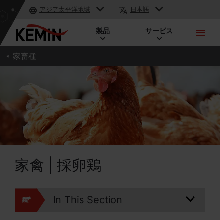
アジア太平洋地域
日本語
製品
サービス
家畜種
家禽 | 採卵鶏
In This Section