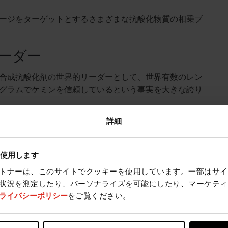
ージをターゲットとするさまざまな抗酸化物質の相乗ブ
ーダー
合成抗酸化剤の世界的リーダーとして、世界有数のレン
グラムでケミンを信頼しているという事実を大きな誇り
詳細
上の効果が得られます。 ケミンと提携することは、サ
を使用します
ートを受け、必要な鮮度保護を確実に受けられることを
は次のメンバーが含まれます。
トナーは、このサイトでクッキーを使用しています。一部はサイ
状況を測定したり、パーソナライズを可能にしたり、マーケティ
ライバシーポリシー
をご覧ください。