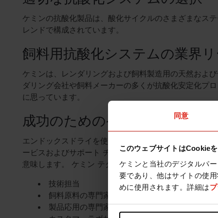
ケミンの抗酸化製品は、酸化サイクルのさまざまなステ
レンドで構成されています。
飼料用抗酸化システムの業界リ
ケミンは、レンダリングおよび飼料製造用の天然および
ダリング会社や飼料メーカーの多くが抗酸化安定化プロ
に思っています。
同意
成功のためのケミンの公式
エンドックスドライを使用すると、優れた抗酸化物質以
このウェブサイトはCookie
ービスおよびサポート チームの完全な専門知識とサポ
意味します。 ケミン テクニカル サポート チームに
ケミンと当社のデジタルパー
要であり、他はサイトの使用
技術担当
めに使用されます。詳細は
プ
飼料原料の専門家
製品応用の専門家