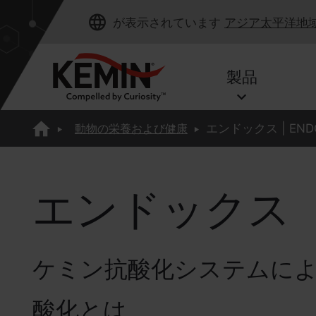
が表示されています
アジア太平洋地
製品
動物の栄養および健康
エンドックス | END
エンドックス |
ケミン抗酸化システムに
酸化とは