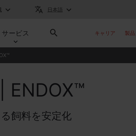
域
日本語
サービス
キャリア
製品
OX™
 ENDOX™
よる飼料を安定化