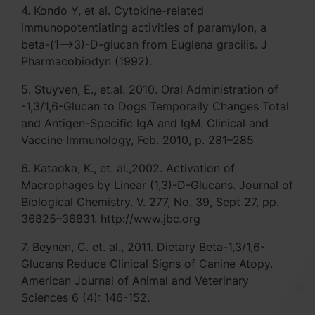
4. Kondo Y, et al. Cytokine-related
immunopotentiating activities of paramylon, a
beta-(1-->3)-D-glucan from Euglena gracilis. J
Pharmacobiodyn (1992).
5. Stuyven, E., et.al. 2010. Oral Administration of
-1,3/1,6-Glucan to Dogs Temporally Changes Total
and Antigen-Specific IgA and IgM. Clinical and
Vaccine Immunology, Feb. 2010, p. 281–285
6. Kataoka, K., et. al.,2002. Activation of
Macrophages by Linear (1,3)-D-Glucans. Journal of
Biological Chemistry. V. 277, No. 39, Sept 27, pp.
36825–36831. http://www.jbc.org
7. Beynen, C. et. al., 2011. Dietary Beta-1,3/1,6-
Glucans Reduce Clinical Signs of Canine Atopy.
American Journal of Animal and Veterinary
Sciences 6 (4): 146-152.