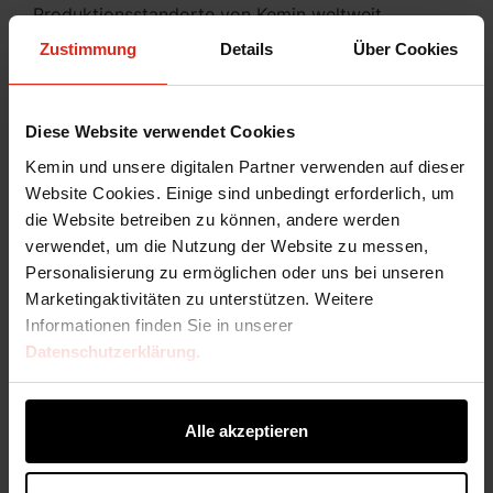
Produktionsstandorte von Kemin weltweit
ausgeweitet. Im Rahmen der kontinuierlichen
Zustimmung
Details
Über Cookies
Pflanzenverbesserung züchten die Wissenschaftler
von Kemin auch dann weiterhin neue Linien von
Spezialkulturen, wenn bereits eine ideale Linie
Diese Website verwendet Cookies
etabliert wurde. Dieser fortlaufende Prozess
Kemin und unsere digitalen Partner verwenden auf dieser
gewährleistet eine verbesserte
Website Cookies. Einige sind unbedingt erforderlich, um
Produktionseffizienz und kontinuierliche neue
die Website betreiben zu können, andere werden
Entdeckungen.
verwendet, um die Nutzung der Website zu messen,
4.
Entwicklung maßgeschneiderter
Personalisierung zu ermöglichen oder uns bei unseren
Anbausysteme:
Da die Klonlinien, Hybriden und
Marketingaktivitäten zu unterstützen. Weitere
Sorten von Kemin in der Regel nicht kommerziell
Informationen finden Sie in unserer
angebaut und geerntet werden, müssen unsere
Datenschutzerklärung
.
Forschungsagronomen und Spezialisten für
Pflanzenproduktion maßgeschneiderte
Anbausysteme entwickeln. Es kann Jahre an
Alle akzeptieren
Feldversuchen erfordern, um Maschinen, Pestizide,
Herbizide und Anbaumethoden zu entwickeln, die