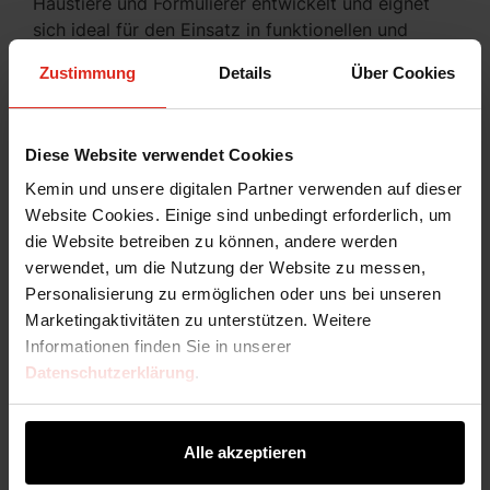
Haustiere und Formulierer entwickelt und eignet
sich ideal für den Einsatz in funktionellen und
Spezialdiäten. PROSURANCE.HD kann
das
Zustimmung
Details
Über Cookies
Nährstoffprofil von Haustiernahrungsdiäten
verbessern
, indem es eine Quelle für signifikante
niedermolekulare Proteine bietet.
Diese Website verwendet Cookies
Warum PROSURANCE.HD?
Kemin und unsere digitalen Partner verwenden auf dieser
Website Cookies. Einige sind unbedingt erforderlich, um
Hochwertiges tierisches Protein
die Website betreiben zu können, andere werden
Verbesserte Palatabilität
verwendet, um die Nutzung der Website zu messen,
Ausgewogene Nährstoffaufnahme und
Personalisierung zu ermöglichen oder uns bei unseren
Verdauung
Marketingaktivitäten zu unterstützen. Weitere
Zuverlässige Herkunft von Hydrolysaten
Informationen finden Sie in unserer
Einzige tierische Proteinquelle
Datenschutzerklärung
.
Exportkonforme Optionen verfügbar
Niedrigerer Aschegehalt als bei
säurehydrolysierten Proteinquellen
Alle akzeptieren