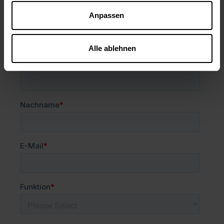
Fragen Sie nach unseren
Anpassen
Produkten
Alle ablehnen