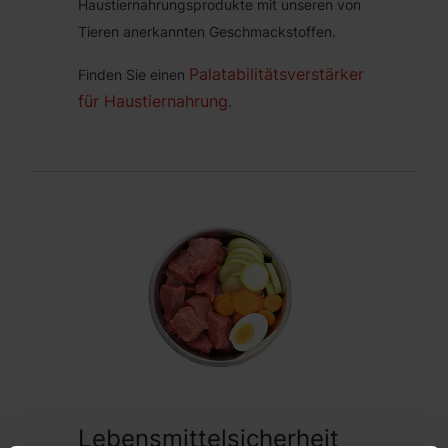
Haustiernahrungsprodukte mit unseren von
Tieren anerkannten Geschmackstoffen.
Palatabilitätsverstärker
Finden Sie einen
für Haustiernahrung
.
Lebensmittelsicherheit