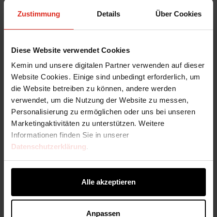
Zustimmung
Details
Über Cookies
Mildern Sie das Risiko Ihrer
Haustiernahrungs- und Renderprodukte mit
unseren natürlichen und synthetischen
Diese Website verwendet Cookies
Lebensmittelsicherheitslösungen.
Kemin und unsere digitalen Partner verwenden auf dieser
Website Cookies. Einige sind unbedingt erforderlich, um
Entdecken Sie Antimikrobielle Mittel und
die Website betreiben zu können, andere werden
Schimmelhemmer
verwendet, um die Nutzung der Website zu messen,
Haustiernahrung
Rendering
für
und
.
Personalisierung zu ermöglichen oder uns bei unseren
Marketingaktivitäten zu unterstützen. Weitere
Informationen finden Sie in unserer
Datenschutzerklärung
.
Alle akzeptieren
Anpassen