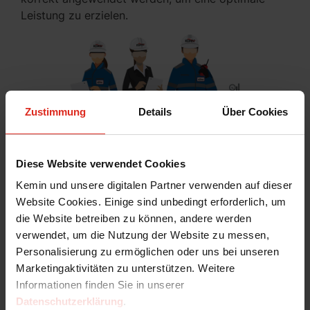
Leistung zu erzielen.
Zustimmung
Details
Über Cookies
Diese Website verwendet Cookies
Kemin und unsere digitalen Partner verwenden auf dieser
Website Cookies. Einige sind unbedingt erforderlich, um
Kontaktieren Sie Kemin
die Website betreiben zu können, andere werden
verwendet, um die Nutzung der Website zu messen,
Füllen Sie das untenstehende Formular aus, und
Personalisierung zu ermöglichen oder uns bei unseren
jemand aus unserem spezialisierten
Marketingaktivitäten zu unterstützen. Weitere
Unterstützungsteam wird sich bald mit Ihnen in
Informationen finden Sie in unserer
Verbindung setzen.
Datenschutzerklärung
.