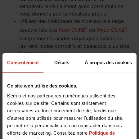
température de l'aliment avec votre main ne
vous donnera pas de résultats précis
Utilisez des inhibiteurs de moisissure à large
®
®
spectre tels que
Feed CURB
ou
Myco CURB
.
Tamponner les acides organiques mélangés
les rend moins corrosifs et beaucoup plus sûrs
à manipuler.
Consentement
Détails
À propos des cookies
Si la levure sauvage pose problème, l’ajout de Feed
CURB au taux d’un kilogramme par tonne
d’aliments mélangés mélangés sera très efficace
Ce site web utilise des cookies.
pour contrôler la fermentation secondaire et le
chauffage de la RTM. Les traitements avec un seul
Kemin et nos partenaires numériques utilisent des
acide ne permettent souvent pas de contrôler une
cookies sur ce site. Certains sont strictement
grande variété de moisissures ou de levures
nécessaires au fonctionnement du site, tandis que
sauvages. Par exemple, l'acide propionique
d'autres sont utilisés pour mesurer l'utilisation du site,
contrôlera certaines espèces de moisissures mais
permettre la personnalisation ou nous aider dans nos
sera inefficace sur d'autres souches. De plus,
efforts de marketing. Consultez notre
Politique de