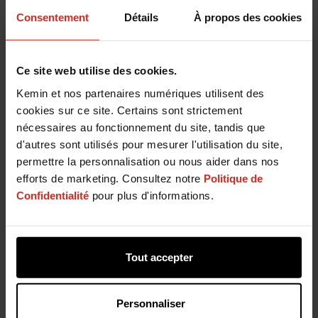
Consentement
Détails
À propos des cookies
®
CURB
RM Extra Liquide
Ce site web utilise des cookies.
Kemin et nos partenaires numériques utilisent des
cookies sur ce site. Certains sont strictement
Vous avez une question?
nécessaires au fonctionnement du site, tandis que
d'autres sont utilisés pour mesurer l'utilisation du site,
Si vous avez une question concernant nos produits
permettre la personnalisation ou nous aider dans nos
et services ou si vous désirez davantage
efforts de marketing. Consultez notre
Politique de
d’information, complétez le formulaire ci-dessous
Confidentialité
pour plus d'informations.
et un membre de notre équipe vous contactera.
Tout accepter
Personnaliser