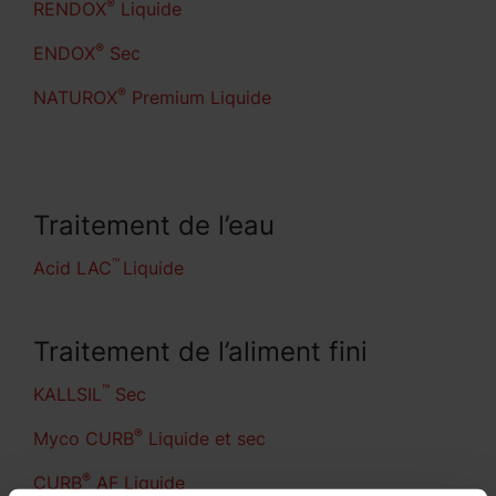
®
RENDOX
Liquide
®
ENDOX
Sec
®
NATUROX
Premium Liquide
Traitement de l’eau
™
Acid LAC
Liquide
Traitement de l’aliment fini
™
KALLSIL
Sec
®
Myco CURB
Liquide et sec
®
CURB
AF Liquide