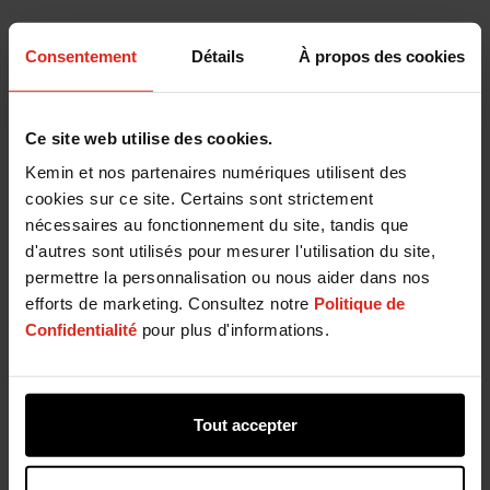
Références
Consentement
Détails
À propos des cookies
1
Limin Kung, Jr. Proceedings, 2010 California Alfalfa & Forage
Symposium and Corn/Cereal Silage Conference. Visalia, CA. 1-2
Ce site web utilise des cookies.
December, 2010.
2
Kemin Internal Document, 03-00810.
Kemin et nos partenaires numériques utilisent des
cookies sur ce site. Certains sont strictement
nécessaires au fonctionnement du site, tandis que
Vous avez une question?
d'autres sont utilisés pour mesurer l'utilisation du site,
permettre la personnalisation ou nous aider dans nos
Si vous avez une question concernant nos produits
efforts de marketing. Consultez notre
Politique de
et services ou si vous désirez davantage
Confidentialité
pour plus d'informations.
d’information, complétez le formulaire ci-dessous
et un membre de notre équipe vous contactera.
Tout accepter