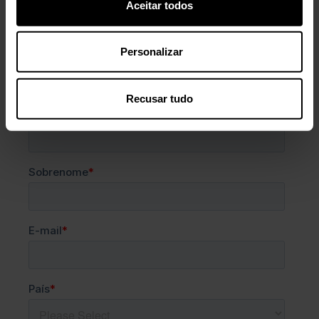
Aceitar todos
SAIBA MAIS
Personalizar
Entre em contato com a Kemin:
Recusar tudo