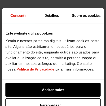
Inibidor natural de fungos para petiscos
Consentir
Detalhes
Sobre os cookies
para animais de estimação
TM
PREVION
é uma alternativa natural aos
inibidores de fungos sintéticos, projetados para
Este website utiliza cookies
estender a vida útil de guloseimas para animais de
Kemin e nossos parceiros digitais utilizam cookies neste
estimação.
site. Alguns são estritamente necessários para o
funcionamento do site, enquanto outros são usados para
SAIBA MAIS
avaliar a utilização do site, permitir a personalização ou
auxiliar em nossos esforços de marketing. Consulte
nossa
Política de Privacidade
para mais informações.
Aceitar todos
Entre em contato com a Kemin:
Personalizar