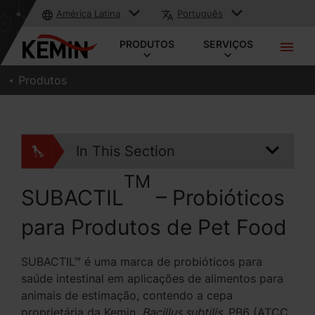
América Latina
Português
PRODUTOS
SERVIÇOS
Produtos
In This Section
TM
SUBACTIL
– Probióticos
para Produtos de Pet Food
SUBACTIL™ é uma marca de probióticos para
saúde intestinal em aplicações de alimentos para
animais de estimação, contendo a cepa
proprietária da Kemin,
Bacillus subtilis
, PB6 (ATCC