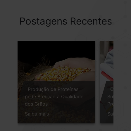
Postagens Recentes
Produção de Proteínas
Caminhos
pede Atenção à Qualidade
Substituir 
dos Grãos
Produção 
Saiba mais
Saiba mai