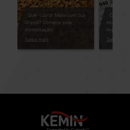
Quer Lucrar Mais com Sua
Como a K
Granja? Comece pela
Incentivo 
Alimentação!
Impacto So
Corporati
Saiba mais
Saiba mai