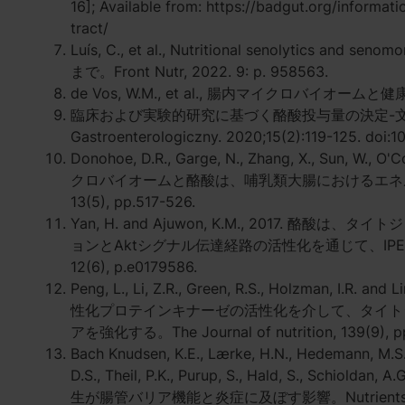
16]; Available from: https://badgut.org/informat
tract/
Luís, C., et al., Nutritional senolyti
まで。Front Nutr, 2022. 9: p. 958563.
de Vos, W.M., et al., 腸内マイクロバイオームと健康：
臨床および実験的研究に基づく酪酸投与量の決定-文献レビュー。G
Gastroenterologiczny. 2020;15(2):119-125. doi:
Donohoe, D.R., Garge, N., Zhang, X., Sun, W., O'C
クロバイオームと酪酸は、哺乳類大腸におけるエネ
13(5), pp.517-526.
Yan, H. and Ajuwon, K.M., 2017.
ョンとAktシグナル伝達経路の活性化を通じて、IPEC
12(6), p.e0179586.
Peng, L., Li, Z.R., Green, R.S., Holzman, I
性化プロテインキナーゼの活性化を介して、タイト
アを強化する。The Journal of nutrition, 139(9), pp
Bach Knudsen, K.E., Lærke, H.N., Hedemann, M.S., 
D.S., Theil, P.K., Purup, S., Hald, S., Schi
生が腸管バリア機能と炎症に及ぼす影響。Nutrients, 10(