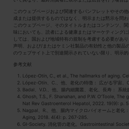
このウェブページおよび関連するパンフレットやその他
成または提供するものではなく、明示または黙示を問わ
このウェブページ、そのタイトルまたはコンテンツ、関
味においても、読者による健康またはマーケティングに
しては、国および地域特有の規制を考慮する必要があり
声明、および/またはケミン社製品の有効性と他の製品
のウェブサイト上で別途開示されていない限り、明示的
参考文献
López-Otín, C., et al., The hallmarks of aging. Cel
López-Otín、C.、他、老化の特徴： 広がる宇宙。Cell, 2
Badal、V.D.、他、腸内細菌叢、老化、長寿： 系統的レビ
Ghosh, T.S., F. Shanahan, and P.W. O'Toole, The 
Nat Rev Gastroenterol Hepatol, 2022. 19(9): p. 
Nagpal、R.、他、腸内マイクロバイオームと老化： 
Aging, 2018. 4(4): p. 267-285.
GI-Society. 消化管の老化。Gastrointestinal Society