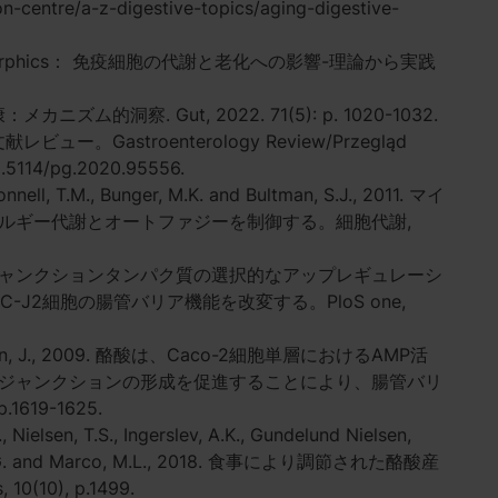
ion-centre/a-z-digestive-topics/aging-digestive-
cs and senomorphics： 免疫細胞の代謝と老化への影響-理論から実践
メカニズム的洞察. Gut, 2022. 71(5): p. 1020-1032.
astroenterology Review/Przegląd
10.5114/pg.2020.95556.
onnell, T.M., Bunger, M.K. and Bultman, S.J., 2011. マイ
ルギー代謝とオートファジーを制御する。細胞代謝,
 酪酸は、タイトジャンクションタンパク質の選択的なアップレギュレーシ
-J2細胞の腸管バリア機能を改変する。PloS one,
.R. and Lin, J., 2009. 酪酸は、Caco-2細胞単層におけるAMP活
ジャンクションの形成を促進することにより、腸管バリ
.1619-1625.
Nielsen, T.S., Ingerslev, A.K., Gundelund Nielsen,
oldan, A.G. and Marco, M.L., 2018. 食事により調節された酪酸産
10), p.1499.