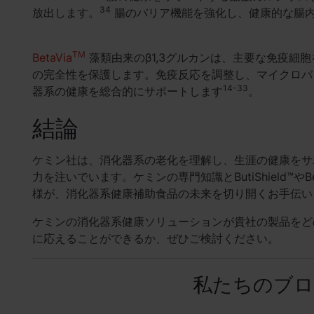
34
放出します。
腸のバリア機能を強化し、健康的な腸
TM
BetaVia
藻類由来のβ1,3グルカンは、主要な免疫細
の完全性を保護します。免疫反応を調整し、マイクロバイオ
14-33
器系の健康を総合的にサポートします
。
結論
ケミン社は、消化器系の老化を理解し、生涯の健康をサ
力を注いでいます。ケミンの専門知識とButiShield™
様が、消化器系健康補助食品の未来を切り開くお手伝い
ケミンの消化器系健康ソリューションが貴社の製品をど
に応えることができるか、ぜひご検討ください。
私たちのブロ