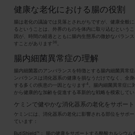
健康な老化における腸の役割
腸は老化の議論では見落とされがちですが、健康全般に
るということは、外界のものを体内に取り込むというこ
因が、時間の経過とともに腸内生態系の微妙なバランス
36
すことがあります
。
腸内細菌異常症の理解
腸内細菌叢のアンバランスを特徴とする腸内細菌異常症
ンバランスは消化器系の健康を損なうだけでなく、全身
4
する多くの疾患の一因となります
。腸内細菌異常症に
から健康的な加齢を促進する革新的な戦略を模索してい
ケミンで健やかな消化器系の老化をサポート
ケミンには、消化器系の老化に影響される部位をサポー
ています：
ButiShield™： 腸の健康をサポートする酪酸カル