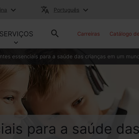
ina
Português
SERVIÇOS
Carreiras
Catálogo d
entes essenciais para a saúde das crianças em um mund
iais para a saúde da