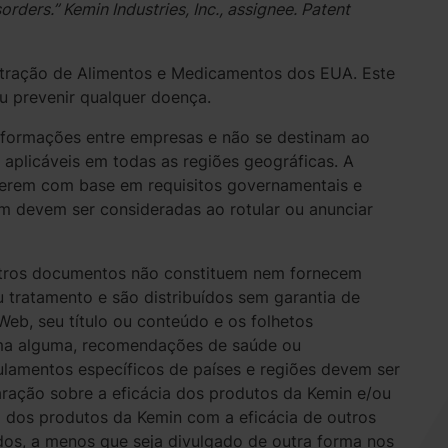
rders.” Kemin Industries, Inc., assignee. Patent
stração de Alimentos e Medicamentos dos EUA. Este
ou prevenir qualquer doença.
nformações entre empresas e não se destinam ao
aplicáveis em todas as regiões geográficas. A
ferem com base em requisitos governamentais e
m devem ser consideradas ao rotular ou anunciar
outros documentos não constituem nem fornecem
 tratamento e são distribuídos sem garantia de
 Web, seu título ou conteúdo e os folhetos
ma alguma, recomendações de saúde ou
gulamentos específicos de países e regiões devem ser
ração sobre a eficácia dos produtos da Kemin e/ou
 dos produtos da Kemin com a eficácia de outros
os, a menos que seja divulgado de outra forma nos