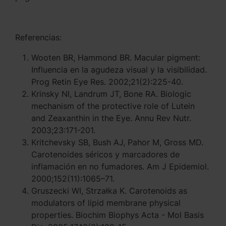
Referencias:
Wooten BR, Hammond BR. Macular pigment:
Influencia en la agudeza visual y la visibilidad.
Prog Retin Eye Res. 2002;21(2):225-40.
Krinsky NI, Landrum JT, Bone RA. Biologic
mechanism of the protective role of Lutein
and Zeaxanthin in the Eye. Annu Rev Nutr.
2003;23:171-201.
Kritchevsky SB, Bush AJ, Pahor M, Gross MD.
Carotenoides séricos y marcadores de
inflamación en no fumadores. Am J Epidemiol.
2000;152(11):1065–71.
Gruszecki WI, Strzałka K. Carotenoids as
modulators of lipid membrane physical
properties. Biochim Biophys Acta - Mol Basis