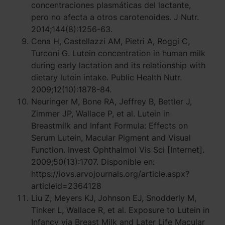
concentraciones plasmáticas del lactante,
pero no afecta a otros carotenoides. J Nutr.
2014;144(8):1256-63.
Cena H, Castellazzi AM, Pietri A, Roggi C,
Turconi G. Lutein concentration in human milk
during early lactation and its relationship with
dietary lutein intake. Public Health Nutr.
2009;12(10):1878-84.
Neuringer M, Bone RA, Jeffrey B, Bettler J,
Zimmer JP, Wallace P, et al. Lutein in
Breastmilk and Infant Formula: Effects on
Serum Lutein, Macular Pigment and Visual
Function. Invest Ophthalmol Vis Sci [Internet].
2009;50(13):1707. Disponible en:
https://iovs.arvojournals.org/article.aspx?
articleid=2364128
Liu Z, Meyers KJ, Johnson EJ, Snodderly M,
Tinker L, Wallace R, et al. Exposure to Lutein in
Infancy via Breast Milk and Later Life Macular