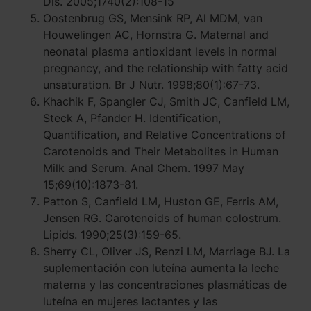
Dis. 2005;1740(2):108-15
Oostenbrug GS, Mensink RP, Al MDM, van
Houwelingen AC, Hornstra G. Maternal and
neonatal plasma antioxidant levels in normal
pregnancy, and the relationship with fatty acid
unsaturation. Br J Nutr. 1998;80(1):67-73.
Khachik F, Spangler CJ, Smith JC, Canfield LM,
Steck A, Pfander H. Identification,
Quantification, and Relative Concentrations of
Carotenoids and Their Metabolites in Human
Milk and Serum. Anal Chem. 1997 May
15;69(10):1873-81.
Patton S, Canfield LM, Huston GE, Ferris AM,
Jensen RG. Carotenoids of human colostrum.
Lipids. 1990;25(3):159-65.
Sherry CL, Oliver JS, Renzi LM, Marriage BJ. La
suplementación con luteína aumenta la leche
materna y las concentraciones plasmáticas de
luteína en mujeres lactantes y las