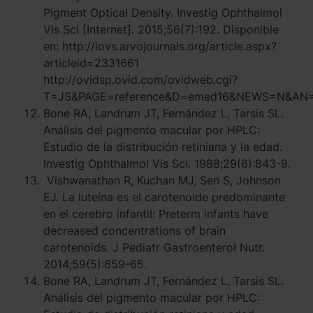
Pigment Optical Density. Investig Ophthalmol
Vis Sci [Internet]. 2015;56(7):192. Disponible
en: http://iovs.arvojournals.org/article.aspx?
articleid=2331661
http://ovidsp.ovid.com/ovidweb.cgi?
T=JS&PAGE=reference&D=emed16&NEWS=N&AN=
Bone RA, Landrum JT, Fernández L, Tarsis SL.
Análisis del pigmento macular por HPLC:
Estudio de la distribución retiniana y la edad.
Investig Ophthalmol Vis Sci. 1988;29(6):843-9.
Vishwanathan R, Kuchan MJ, Sen S, Johnson
EJ. La luteína es el carotenoide predominante
en el cerebro infantil: Preterm infants have
decreased concentrations of brain
carotenoids. J Pediatr Gastroenterol Nutr.
2014;59(5):659-65.
Bone RA, Landrum JT, Fernández L, Tarsis SL.
Análisis del pigmento macular por HPLC: