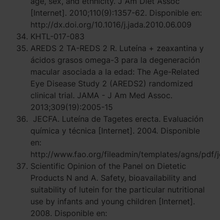
age, sex, and ethnicity. J Am Diet Assoc
[Internet]. 2010;110(9):1357-62. Disponible en:
http://dx.doi.org/10.1016/j.jada.2010.06.009
KHTL-017-083
AREDS 2 TA-REDS 2 R. Luteína + zeaxantina y
ácidos grasos omega-3 para la degeneración
macular asociada a la edad: The Age-Related
Eye Disease Study 2 (AREDS2) randomized
clinical trial. JAMA - J Am Med Assoc.
2013;309(19):2005-15
JECFA. Luteína de Tagetes erecta. Evaluación
química y técnica [Internet]. 2004. Disponible
en:
http://www.fao.org/fileadmin/templates/agns/pdf/
Scientific Opinion of the Panel on Dietetic
Products N and A. Safety, bioavailability and
suitability of lutein for the particular nutritional
use by infants and young children [Internet].
2008. Disponible en: