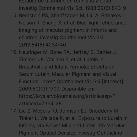
Estudio de distribución retiniana y edad.
Investig Ophthalmol Vis Sci. 1988;29(6):843-9
Bernstein PS, Sharifzadeh M, Liu A, Ermakov I,
Nelson K, Sheng X, et al. Blue-light reflectance
imaging of macular pigment in infants and
children. Investig Ophthalmol Vis Sci.
2013;54(6):4034-40
Neuringer M, Bone RA, Jeffrey B, Bettler J,
Zimmer JP, Wallace P, et al. Lutein in
Breastmilk and Infant Formula: Effects on
Serum Lutein, Macular Pigment and Visual
Function. Invest Ophthalmol Vis Sci [Internet].
2009;50(13):1707. Disponible en:
https://iovs.arvojournals.org/article.aspx?
articleid=2364128
Liu Z, Meyers KJ, Johnson EJ, Snodderly M,
Tinker L, Wallace R, et al. Exposure to Lutein in
Infancy via Breast Milk and Later Life Macular
Pigment Optical Density. Investig Ophthalmol