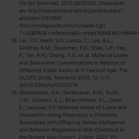
Vis Sci [Internet]. 2015;56(7):192. Disponible
en: http://iovs.arvojournals.org/article.aspx?
articleid=2331661
http://ovidsp.ovid.com/ovidweb.cgi?
T=JS&PAGE=reference&D=emed16&NEWS=N&AN=
Lai, J.S.; Veetil, V.O.; Lanca, C.; Lee, B.L.;
Godfrey, K.M.; Gluckman, P.D.; Shek, L.P.; Yap,
F.; Tan, K.H.; Chong, Y.S.; et al. Maternal Lutein
and Zeaxanthin Concentrations in Relation to
Offspring Visual Acuity at 3 Years of Age: The
GUSTO Study. Nutrients 2020, 12, 1-11,
doi:10.3390/nu12020274
Mahmassani, H.A.; Switkowski, K.M.; Scott,
T.M.; Johnson, E.J.; Rifas-Shiman, S.L.; Oken,
E.; Jacques, P.F. Maternal Intake of Lutein and
Zeaxanthin during Pregnancy Is Positively
Associated with Offspring Verbal Intelligence
and Behavior Regulation in Mid-Childhood in
the Project Viva Cohort. J. Nutr. 2021, 151,