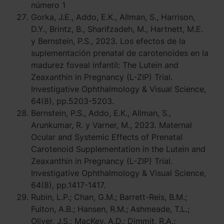
número 1
Gorka, J.E., Addo, E.K., Allman, S., Harrison,
D.Y., Brintz, B., Sharifzadeh, M., Hartnett, M.E.
y Bernstein, P.S., 2023. Los efectos de la
suplementación prenatal de carotenoides en la
madurez foveal infantil: The Lutein and
Zeaxanthin in Pregnancy (L-ZIP) Trial.
Investigative Ophthalmology & Visual Science,
64(8), pp.5203-5203.
Bernstein, P.S., Addo, E.K., Allman, S.,
Arunkumar, R. y Varner, M., 2023. Maternal
Ocular and Systemic Effects of Prenatal
Carotenoid Supplementation in the Lutein and
Zeaxanthin in Pregnancy (L-ZIP) Trial.
Investigative Ophthalmology & Visual Science,
64(8), pp.1417-1417.
Rubin, L.P.; Chan, G.M.; Barrett-Reis, B.M.;
Fulton, A.B.; Hansen, R.M.; Ashmeade, T.L.;
Oliver, J.S.; MacKey, A.D.; Dimmit, R.A.;