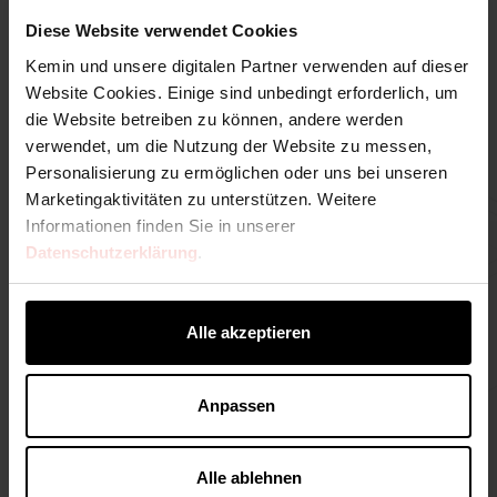
scherzten, es sei ihr „sechstes Kind“ geworden,
was die persönliche Fürsorge und Aufmerksamkeit
Diese Website verwendet Cookies
widerspiegelte, die sie in den Erfolg von Kemin
Kemin und unsere digitalen Partner verwenden auf dieser
investierte.
Website Cookies. Einige sind unbedingt erforderlich, um
die Website betreiben zu können, andere werden
Als leidenschaftliche Verfechterin des
verwendet, um die Nutzung der Website zu messen,
gesellschaftlichen Engagements von Unternehmen
Personalisierung zu ermöglichen oder uns bei unseren
gründete und leitete Mary das Kemin Charitable
Marketingaktivitäten zu unterstützen. Weitere
Contributions Committee und leitete die
Informationen finden Sie in unserer
philanthropischen Bemühungen des Unternehmens
Datenschutzerklärung
.
auf der ganzen Welt – von Katastrophenhilfe bis
hin zu Bildungsinitiativen. Ihr Engagement für das
Gemeinwohl inspiriert weiterhin die Werte und die
Alle akzeptieren
globale Wirkung von Kemin.
Marys Vermächtnis ist fest in der Mission von
Anpassen
Kemin verankert, das Leben durch Wissenschaft,
Service und Mitgefühl zu verbessern.
Alle ablehnen
Erfahren Sie mehr über die Geschichte von Kemin -