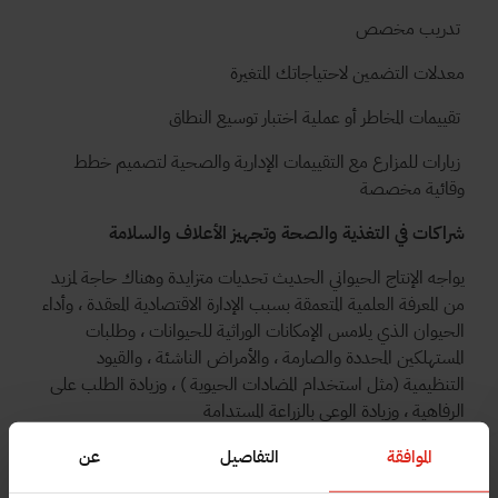
تدريب مخصص
معدلات التضمين لاحتياجاتك المتغيرة
تقييمات المخاطر أو عملية اختبار توسيع النطاق
زيارات للمزارع مع التقييمات الإدارية والصحية لتصميم خطط
وقائية مخصصة
شراكات في التغذية والصحة وتجهيز الأعلاف والسلامة
يواجه الإنتاج الحيواني الحديث تحديات متزايدة وهناك حاجة لمزيد
من المعرفة العلمية المتعمقة بسبب الإدارة الاقتصادية المعقدة ، وأداء
الحيوان الذي يلامس الإمكانات الوراثية للحيوانات ، وطلبات
المستهلكين المحددة والصارمة ، والأمراض الناشئة ، والقيود
التنظيمية (مثل استخدام المضادات الحيوية ) ، وزيادة الطلب على
الرفاهية ، وزيادة الوعي بالزراعة المستدامة
علاوة على ذلك ، تواجه مصانع الأعلاف والأطباء البيطريون
الموافقة
التفاصيل
عن
والمزارعون طلبات واحتياجات متزايدة ، مما يتطلب إجراءات سريعة