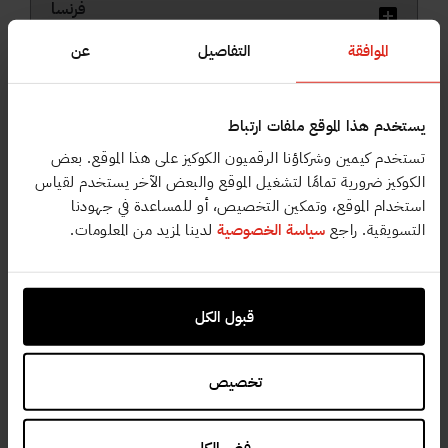
فرنسا
الموافقة
التفاصيل
عن
ألمانيا، النمسا و سويسرا
يستخدم هذا الموقع ملفات ارتباط
بريطانيا، ايرلندا و شمال ايرلندا
تستخدم كيمين وشركاؤنا الرقميون الكوكيز على هذا الموقع. بعض
الكوكيز ضرورية تمامًا لتشغيل الموقع والبعض الآخر يستخدم لقياس
استخدام الموقع، وتمكين التخصيص، أو للمساعدة في جهودنا
اليونان، قبرص، اسرائيل
التسويقية. راجع
سياسة الخصوصية
لدينا لمزيد من المعلومات.
كرواتيا،صربيا ،سولفانيا و هنغاريا
قبول الكل
إيطاليا
تخصيص
بولندا وإستونيا ولاتفيا وليتوانيا
رفض الكل