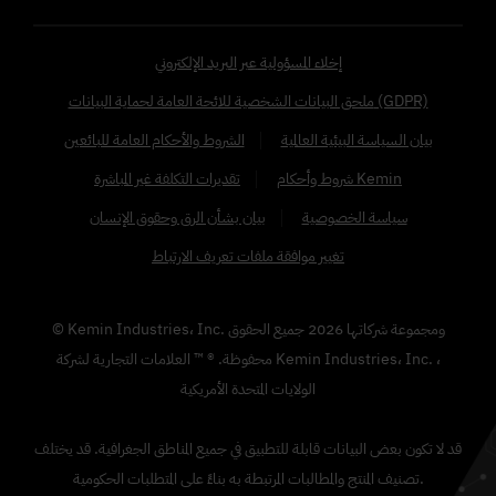
إخلاء المسؤولية عبر البريد الإلكتروني
ملحق البيانات الشخصية للائحة العامة لحماية البيانات (GDPR)
بيان السياسة البيئية العالمية
الشروط والأحكام العامة للبائعين
شروط وأحكام Kemin
تقديرات التكلفة غير المباشرة
سياسة الخصوصية
بيان بشأن الرق وحقوق الإنسان
تغيير موافقة ملفات تعريف الارتباط
© Kemin Industries، Inc. ومجموعة شركاتها
2026
جميع الحقوق
محفوظة. ® ™ العلامات التجارية لشركة Kemin Industries، Inc. ،
الولايات المتحدة الأمريكية
قد لا تكون بعض البيانات قابلة للتطبيق في جميع المناطق الجغرافية. قد يختلف
تصنيف المنتج والمطالبات المرتبطة به بناءً على المتطلبات الحكومية.