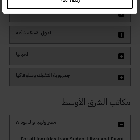
البرتغال
الدول الاسكندنافية
اسبانيا
جمهورية التشيك وسلوفاكيا
مكاتب الشرق الأوسط
مصر وليبيا والسودان
For all inquiries from Sudan, Libya and Egypt