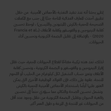
يُظهر بحثنا أنه عند تنفيذ التغذية بالأحماض الأمينية من خلال
تطبيق أحدث المعارف الغذائية المتاحة جنبًا إلى جنب مع المكملات
الصحيحة المحمية بالكرش (الميثيونين والليسين) ، لوحظ تحسين
كفاءة النيتروجين و والفوسفور وكفاءة الأعلاف (Francia et al.،
2020) - بالإضافة إلى تقليل البصمة الكربونية وتحسين أداء
الحيوانات.
لذلك، تعد هذه تركيبة مفتاحًا لقطاع الحيوانات المجترة، حيث تقلل
إفراز النيتروجين و والفوسفور و البصمة الكربونية ، وتحسن كفاءة
الأعلاف وتعزز حساب التشغيل لكل كيلوغرام من الحليب أو اللحوم
المنتجة. علاوة على ذلك، فإن الفوائد الوظيفية الأخرى التي يمكن
العثور عليها أيضًا باستخدام الأحماض الأمينية المحمية بالكرش
وتشمل تحسين الصحة والتكاثر، مما سيؤدي حتماً إلى تحسين
رفاهية الحيوان وتقليل البصمة الكربونية من خلال وجود عدد أقل
من الحيوانات غير المنتجة في المزرعة و طول العمر أكبر.