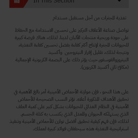
In This Section
تغذية المجترات من أجل مستقبل مستدام
تواصل صناعة الأعلاف التركيز على تحسين الاستدامة مع الحفاظ
على جودة وربحية منتجات الألبان لدينا. لذلك، هناك فرصة كبيرة
للحيوانات المجترة لإنتاج أكثر كفاءة بفضل تحسين كفاءة التغذية،
ونتيجة لذلك، تقليل إفراز النيتروجين وأكسيد
النيتروزوالفوسفور.حيث يؤثر ذلك على البصمة الكربونية الإجمالية
(مكافئ ثاني أكسيد الكربون).
على هذا النحو ، فإن موازنة الأحماض الأمينية أمر بالغ الأهمية في
تحقيق الأهداف المذكورة أعلاه. تؤثر النسب الصحيحة للأحماض
الأمينية في النظام الغذائي للحيوانات بشكل كبير على كمية العلف
الذي يستهلكه الحيوان والمعدل الذي يكتسب به كتلة الجسم.
لذلك، فإن فهم كيفية تحقيق أفضل توازن للأحماض الأمينية وتنفيذ
استراتيجية التغذية هذه سيحققان فوائد كبيرة لعملك.