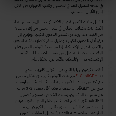
في صحة التمثيل الغذائي لتحسين رفاهية الحيوان من خلال
إنتاج الألبان المستدام.
لتقليل حالات الكيتوزية دون الإكلينيكي، من المهم تحسين أداء
الكبد. تزيد مكملات الكولين في شكل محمي من إفراز VLDL
من الكبد. هذا يزيد من تصدير الدهون الكبدية ويؤدي إلى
تركيز أقل للدهون الكبدية وتقليل خطر الإصابة بالكبد الدهني
والكيتوزية دون الإكلينيكية. إذا تم تغذية الكولين المحمي قبل
الولادة وبعدها، فإنه يقلل من مخاطر الاضطرابات الأيضية
الإكلينيكية دون الإكلينيكية والأمراض بشكل عام.
أطلقت كيمين جيلها الثاني من الكولين كلوريد المحمي ،
أي
CholiGEM ™
مع 60٪ الكولين كلوريد في شكل محمي .
مع أكثر من ضعف التركيز و ثلاثة أضعاف التوافر البيولوجي ،
ينتج عن CholiGEM بصمة كربونية أقل بمقدار 2-3 مرات
من منتجات المنافسين. يساعد انخفاض مستوى تضمين
CholiGEM في النظام الغذائي في تقليل المنتج المطلوب مرتين
إلى ثلاث مرات للنقل مما يعني تقليل آثار الكربون. بهذه
الطريقة ، يساهم CholiGEM في تقليل انبعاثات الكربون.