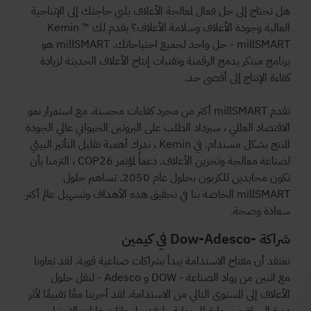
هل تحتاج إلى حل فعال لمعالجة الأعلاف يلبي حاجتك إلى الإنتاجية
العالية وجودة الأعلاف وسلامة الأعلاف؟ يقدم لك Kemin ™
millSMART - حل واحد لجميع احتياجاتك. millSMART هو
برنامج مبتكر يدمج الرقمنة وتقنيات إنتاج الأعلاف الحديثة لزيادة
كفاءة الإنتاج إلى أقصى حد.
تقدم millSMART أكثر من مجرد كفاءات محسنة. مع استمرار نمو
الاقتصاد العالمي ، سيزداد الطلب على البروتين الحيواني عالي الجودة
المنتج بشكل مستدام. في Kemin ، ندرك أهمية تقليل التأثير البيئي
لصناعة معالجة وتخزين الأعلاف. دعماً لمؤتمر COP26 ، التزمنا بأن
نكون محايدين للكربون بحلول عام 2050. تساهم حلول
millSMART الخاصة بنا في تحقيق هذه الأهداف وتسهيل عالم أكثر
سعادة وصحة.
شراكة -Dow-Adesco في كيمين
نعتقد أن مفتاح الاستدامة يبدأ بشراكات صناعية قوية. لقد تعاونا
مع اثنين من رواد الصناعة - DOW و Adesco - لنقل حلول
الأعلاف إلى المستوى التالي من الاستدامة. لقد أجرينا معًا تقييمًا لأثر