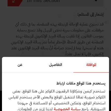
In This Section
إشعار إلى المستلم:
قد تحتوي عملية الإحالة المرتبطة بهذه الصفحة، بما في ذلك أي
مرفقات، على معلومات سرية تخص المرسِل وقد تتمتع بحماية
بموجب القانون. إذا تلقيت رسالة البريد الإلكتروني المرتبطة بهذه
الصفحة عن طريق الخطأ، فيُحظر تماماً نشر رسالة البريد الإلكتروني
هذه أو نسخها. وما لم يُحدد صراحةً أنَّ رسالة البريد الإلكتورني عقد
إلكتروني، فإنها لا تمثل عقداً.
الموافقة
التفاصيل
عن
يستخدم هذا الموقع ملفات ارتباط
تستخدم كيمين وشركاؤنا الرقميون الكوكيز على هذا الموقع. بعض
الكوكيز ضرورية تمامًا لتشغيل الموقع والبعض الآخر يستخدم لقياس
استخدام الموقع، وتمكين التخصيص، أو للمساعدة في جهودنا
التسويقية. راجع
سياسة الخصوصية
لدينا لمزيد من المعلومات.