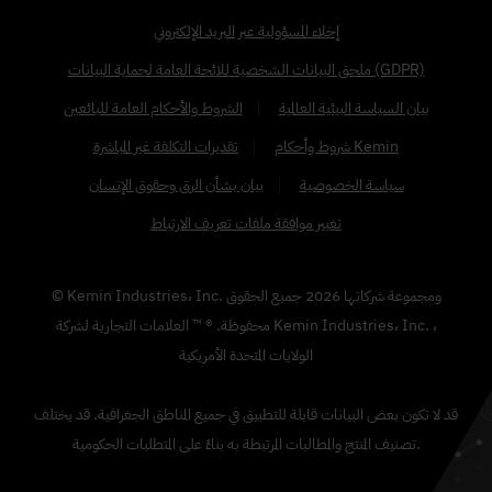
إخلاء المسؤولية عبر البريد الإلكتروني
ملحق البيانات الشخصية للائحة العامة لحماية البيانات (GDPR)
بيان السياسة البيئية العالمية
الشروط والأحكام العامة للبائعين
شروط وأحكام Kemin
تقديرات التكلفة غير المباشرة
سياسة الخصوصية
بيان بشأن الرق وحقوق الإنسان
تغيير موافقة ملفات تعريف الارتباط
© Kemin Industries، Inc. ومجموعة شركاتها
2026
جميع الحقوق
محفوظة. ® ™ العلامات التجارية لشركة Kemin Industries، Inc. ،
الولايات المتحدة الأمريكية
قد لا تكون بعض البيانات قابلة للتطبيق في جميع المناطق الجغرافية. قد يختلف
تصنيف المنتج والمطالبات المرتبطة به بناءً على المتطلبات الحكومية.