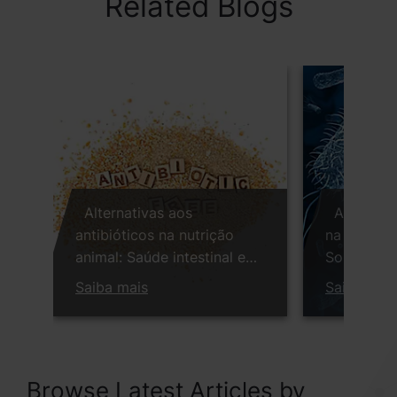
Related Blogs
Alternativas aos
Alternati
antibióticos na nutrição
na aliment
animal: Saúde intestinal e
Soluções s
rendimento
Salmonell
Saiba mais
Saiba mai
Browse Latest Articles by