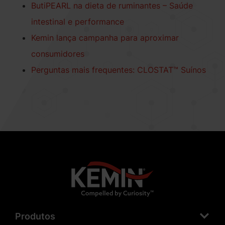
ButiPEARL na dieta de ruminantes – Saúde
intestinal e performance
Kemin lança campanha para aproximar
consumidores
Perguntas mais frequentes: CLOSTAT™ Suínos
Produtos