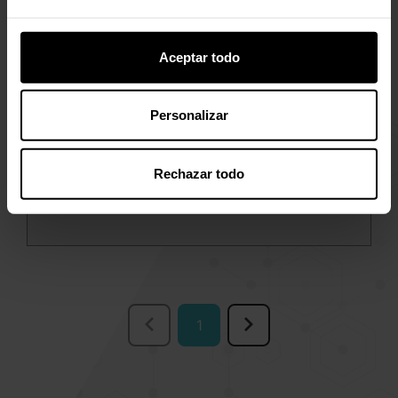
GT-FORT™
Aceptar todo
GT-FORT™ es un extracto natural, a base de té
Personalizar
verde, que puede ser utilizado como extracto
aromático en los alimentos. GT-FORT contiene
polifenoles, que tienen eficacia comprobada en
Rechazar todo
una amplia variedad de alimentos.
1