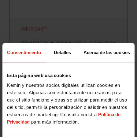
GT-FORT™
GT-FORT™ es un extracto natural, a base de té
verde, que puede ser utilizado como extracto
Consentimiento
Detalles
Acerca de las cookies
aromático en los alimentos. GT-FORT contiene
polifenoles, que tienen eficacia comprobada en
Esta página web usa cookies
una amplia variedad de alimentos.
Kemin y nuestros socios digitales utilizan cookies en
este sitio. Algunas son estrictamente necesarias para
que el sitio funcione y otras se utilizan para medir el uso
del sitio, permitir la personalización o asistir en nuestros
esfuerzos de marketing. Consulta nuestra
Política de
Privacidad
para más información.