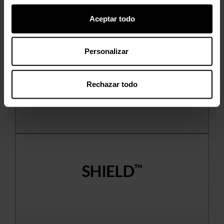
Aceptar todo
InnoBLQ™
InnoBLQ™ es una solución desarrollada para su
Personalizar
uso en productos empanizados y fritos, incluidos
productos de origen animal o vegetal (plant-
Rechazar todo
based).