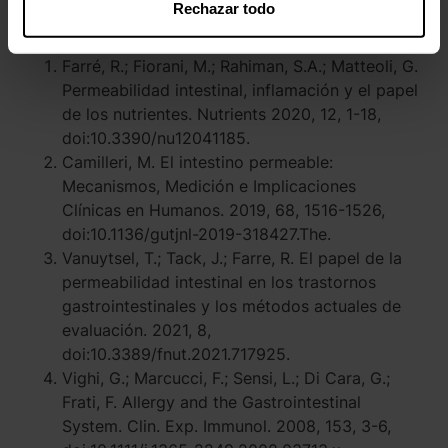
Rechazar todo
Referencias:
Farré, R.; Fiorani, M.; Rahiman, S.A.; Matteoli, G.
Permeabilidad intestinal, inflamación y el papel
de los nutrientes. Nutrients 2020, 12, 1-18,
doi:10.3390/nu12041185.
Camilleri, M. El intestino permeable:
Mecanismos, Medición e Implicaciones
Clínicas en Humanos. 2019, 68, 1516-1526,
doi:10.1136/gutjnl-2019-318427.The.
Vanuytsel, T.; Tack, J.; Farre, R. El papel de la
permeabilidad intestinal en los trastornos
gastrointestinales y los métodos actuales de
evaluación. 2021, 8,
doi:10.3389/fnut.2021.717925.
Vighi, G.; Marcucci, F.; Sensi, L.; Di Cara, G.;
Frati, F. Allergy and the Gastrointestinal
System. Clin. Exp. Immunol. 2008, 153, 3-6,