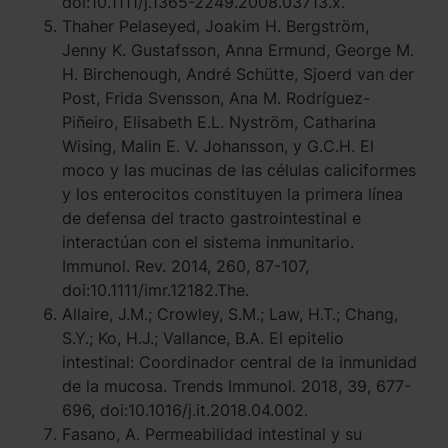
doi:10.1111/j.1365-2249.2008.03713.x.
Thaher Pelaseyed, Joakim H. Bergström,
Jenny K. Gustafsson, Anna Ermund, George M.
H. Birchenough, André Schütte, Sjoerd van der
Post, Frida Svensson, Ana M. Rodríguez-
Piñeiro, Elisabeth E.L. Nyström, Catharina
Wising, Malin E. V. Johansson, y G.C.H. El
moco y las mucinas de las células caliciformes
y los enterocitos constituyen la primera línea
de defensa del tracto gastrointestinal e
interactúan con el sistema inmunitario.
Immunol. Rev. 2014, 260, 87-107,
doi:10.1111/imr.12182.The.
Allaire, J.M.; Crowley, S.M.; Law, H.T.; Chang,
S.Y.; Ko, H.J.; Vallance, B.A. El epitelio
intestinal: Coordinador central de la inmunidad
de la mucosa. Trends Immunol. 2018, 39, 677-
696, doi:10.1016/j.it.2018.04.002.
Fasano, A. Permeabilidad intestinal y su