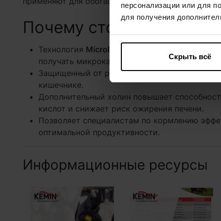
применяют для обогащения и балансирования ра
персонализации или для п
для получения дополнител
Почему стоит выбрать 
Технология
MicroPEARLS
(МикроПЕРЛС) путе
Скрыть всё
получать микрокапсулы концентрацией холин
Защищенный от разрушения в рубце холин хл
кишечнике.
Дополнительный холин повышает способност
кислот и снижает риск ожирения печени.
Позволяет специалистам по кормлению эффе
оптимальной продуктивности.
Информационные ресурсы