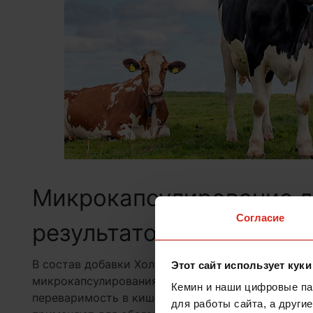
Микрокапсулирование д
Согласие
результатов
В состав добавки ХолиПЕРЛ® входит холин хлори
Этот сайт использует куки
микрокапсулирования защищен от разрушения в 
Кемин и наши цифровые пар
переваримость в кишечнике даже при сложных у
для работы сайта, а други