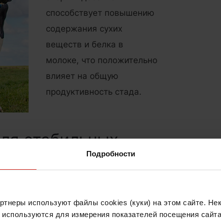
способствует повышению
содержания сухих
веществ и белка в
молоке, что положительно
влияет на общую
продуктивность стада.
ля стабильных
Подробности
д, который благодаря специальной технологии
рубце. Это обеспечивает высокую
тнеры используют файлы cookies (куки) на этом сайте. Не
словиях смешивания кормов. Холин хлорид
е используются для измерения показателей посещения сайта