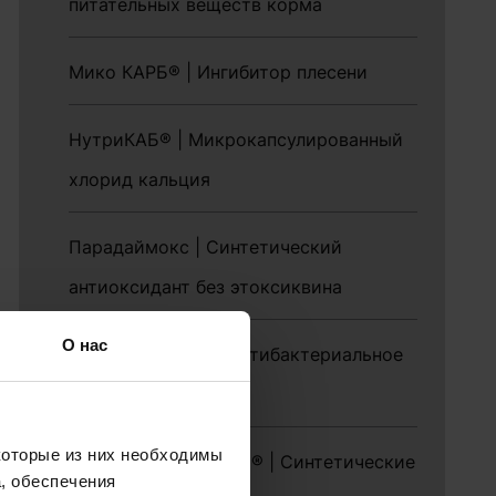
питательных веществ корма
Мико КАРБ® | Ингибитор плесени
НутриКАБ® | Микрокапсулированный
хлорид кальция
Парадаймокс | Синтетический
антиоксидант без этоксиквина
О нас
ПроОксайн® АН | Антибактериальное
решение для воды
которые из них необходимы
РЕНДОКС и ЭНДОКС® | Синтетические
, обеспечения