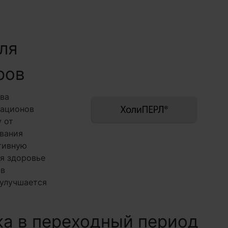
ля
ров
ва
рационов
 от
ования
тивную
я здоровье
 в
 улучшается
а в переходный период