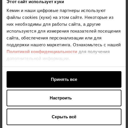
Этот сайт использует куки
разрабатывать и внедрять систему применения
Кемин и наши цифровые партнеры используют
продукции полностью. После установки
файлы cookies (куки) на этом сайте. Некоторые из
оборудования Инженерно-Техническая служба
них необходимы для работы сайта, а другие
продолжает оказывать поддержку клиенту по
используются для измерения показателей посещения
наладке и техническому обслуживанию
сайта, обеспечения персонализации или для
системы. Наша команда экспертов также
поддержки нашего маркетинга. Ознакомьтесь с нашей
проводит семинары и тренинги, чтобы
Политикой конфиденциальности
для получения
поделиться с клиентами передовым опытом и
дополнительной информации.
знаниями.
Принять все
Для получения консультации о
нашем Инженерном сервисе
Настроить
Свяжитесь с нами
Скрыть всё