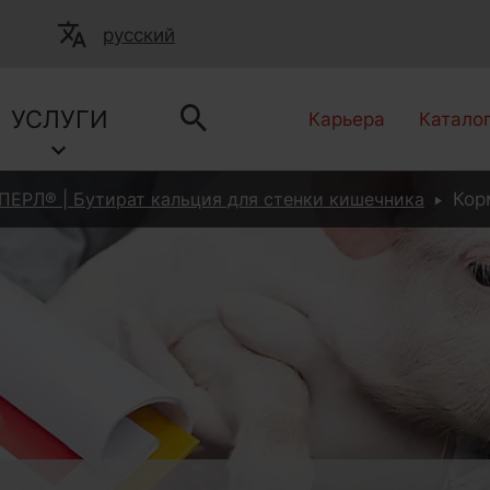
русский
УСЛУГИ
Карьера
Катало
ПЕРЛ® | Бутират кальция для стенки кишечника
Кор